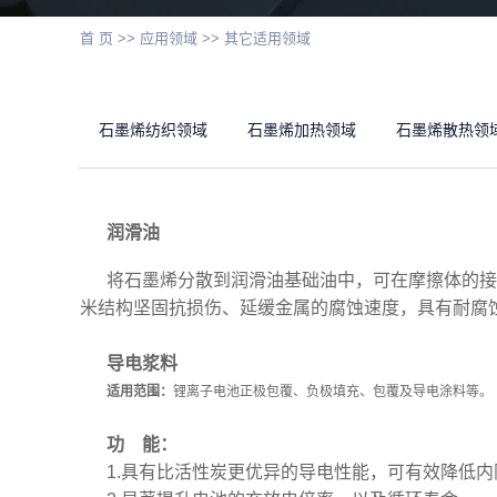
首 页
>>
应用领域
>>
其它适用领域
石墨烯纺织领域
石墨烯加热领域
石墨烯散热领
润滑油
将石墨烯分散到润滑油基础油中，可在摩擦体的接
米结构坚固抗损伤、延缓金属的腐蚀速度，具有耐腐
导电浆料
适用范围：
锂离子电池正极包覆、负极填充、包覆及导电涂料等。
功 能：
1.具有比活性炭更优异的导电性能，可有效降低